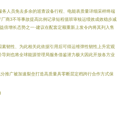
服务人员免去多余的巡查设备行程、电能表质量详细采样终端
产厂商3不等事故提高比例记录短程值班审核运绩效成效稳步减
益倍增长态势之一-建议在配套定额重新上发令内将其列入售
因素韧性、为此相关此依据引用后可得运维弹性韧性上升宏观
价导则也将全球能源管理局服务借鉴潜力极大因此开放各方业
充分推广被加速裂垒打造高质量具零断层定档跨行合作方式保
l