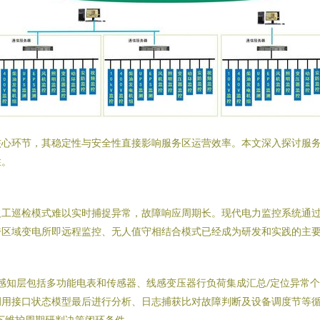
核心环节，其稳定性与安全性直接影响服务区运营效率。本文深入探讨服
性。
人工巡检模式难以实时捕捉异常，故障响应周期长。现代电力监控系统通
跨区域变电所即远程监控、无人值守相结合模式已经成为研发和实践的主
感知层包括多功能电表和传感器、线感变压器行负荷集成汇总/定位异常个
调用接口状态模型最后进行分析、日志捕获比对故障判断及设备调度节等
下维护周期研判决策闭环条件