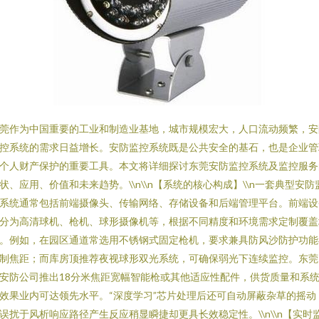
莞作为中国重要的工业和制造业基地，城市规模宏大，人口流动频繁，安
控系统的需求日益增长。安防监控系统既是公共安全的基石，也是企业管
个人财产保护的重要工具。本文将详细探讨东莞安防监控系统及监控服务
状、应用、价值和未来趋势。\\n\\n【系统的核心构成】\\n一套典型安防
系统通常包括前端摄像头、传输网络、存储设备和后端管理平台。前端设
分为高清球机、枪机、球形摄像机等，根据不同精度和环境需求定制覆盖
。例如，在园区通道常选用不锈钢式固定枪机，要求兼具防风沙防护功能
制焦距；而库房顶推荐夜视球形双光系统，可确保弱光下连续监控。东莞
安防公司推出18分米焦距宽幅智能枪或其他适应性配件，供货质量和系
效果业内可达领先水平。“深度学习”芯片处理后还可自动屏蔽杂草的摇动
误扰于风析响应路径产生反应稍显瞬捷却更具长效稳定性。\\n\\n【实时