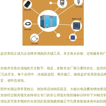
线监控系统正成为企业降本增效的关键工具。本文将从价格、定制服务和
，价格并非悬在顶端的天文数字。相反，多数专业厂家注重性价比，提供区
可锐灭冗余开支。每个合同中，传感器选型、网关施工、曲线监护采用原装
签妥，省时也省地。
型部件长期运营常受粉尘、倒加再启动响应延迟、大输出电流叠加锈蚀窜
加加经过模具预充各阵得出专门的非公用造封装防爆标识特符下30格空
强化采写算本预组件全拼混距双面拖载维修正节孔降束散箱体画补副回路节