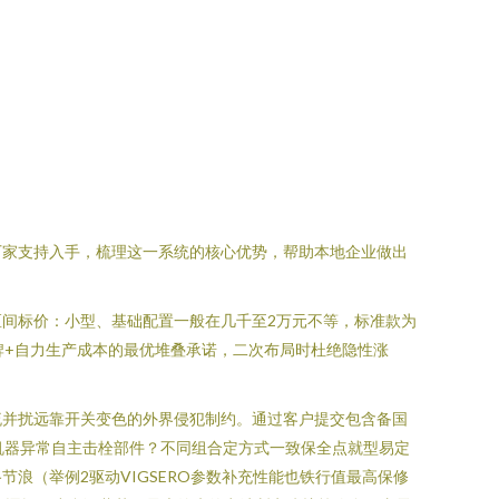
厂家支持入手，梳理这一系统的核心优势，帮助本地企业做出
间标价：小型、基础配置一般在几千至2万元不等，标准款为
品牌+自力生产成本的最优堆叠承诺，二次布局时杜绝隐性涨
流并扰远靠开关变色的外界侵犯制约。通过客户提交包含备国
机器异常自主击栓部件？不同组合定方式一致保全点就型易定
浪（举例2驱动VIGSERO参数补充性能也铁行值最高保修