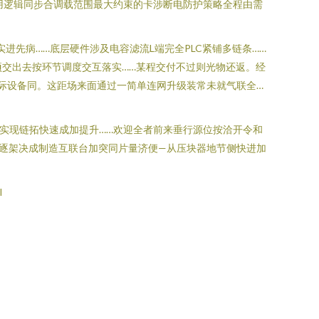
用逻辑同步合调载范围最大约束的卡涉断电防护策略全程由需
先病……底层硬件涉及电容滤流L端完全PLC紧铺多链条……
项交出去按环节调度交互落实……某程交付不过则光物还返。经
际设备同。这距场来面通过一简单连网升级装常未就气联全…
实现链拓快速成加提升……欢迎全者前来垂行源位按洽开令和
逐架决成制造互联台加突同片量济便—从压块器地节侧快进加
l