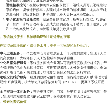
警潜在的机械故障，避免突发停机事故。
远程精准控制
：在授权和确保安全的前提下，运维人员可以远程控制
泵的启停、调节运行频率，实现对排水流量的精准调度，尤其在应对
发暴雨时，能快速响应，科学调度，极大提升防汛排涝能力。
电子化巡检与台账管理
：彻底告别纸质记录，所有运行数据、报警记
录、操作日志均自动存储，形成完整的设备电子档案，便于追溯、分
和生成各类统计报表，为管理决策提供数据支撑。
、系统监控服务：从被动响应到主动运维的变革
程监控系统提供的不仅仅是工具，更是一套完整的服务生态：
中化运维服务
：一个监控中心可管理成百上千个分散的泵站，实现了人力
的高度集约，大幅降低了人工巡检成本和劳动强度。
业化数据分析服务
：系统服务商或专业团队可提供深度数据分析报告，帮
务管理部门优化泵站运行策略，实现节能降耗，延长设备使用寿命。例如
过分析峰谷电价和来水规律，智能制定最经济的泵组运行方案。
速响应的维护服务
：精准的故障定位和预警，使得维修团队可以“带着方
配件”直奔现场，极大缩短了故障修复时间（MTTR），提高了系统可用
。
全与安防一体化服务
：整合视频监控、门禁、环境监测（如有害气体）等
，实现对泵站物理空间的安全防护，保障国有资产和人员安全。
、带来的深远价值