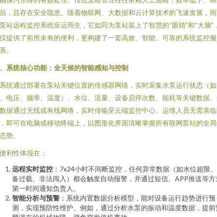
后，且存在安全隐患。随着物联网、大数据和云计算技术的飞速发展，雨
泵站远程监控系统应运而生，它如同为泵站装上了智慧的“眼睛”和“大脑”
仅提供了前所未有的便利，更构建了一套高效、智能、可靠的系统监控服
系。
、系统核心功能：全天候的智能感知与控制
系统通过部署在泵站关键位置的传感器网络，实时采集水泵运行状态（如
、电压、频率、温度）、水位、流量、设备启停次数、能耗等关键数据。
数据通过无线或有线网络，实时传输至云端监控中心。运维人员无需亲临
，即可在电脑或移动终端上，以图形化界面清晰掌握所有联网泵站的全局
态势。
便利性体现在：
远程实时监控
：7x24小时不间断监控，任何异常数据（如水位超限
备过载、非法闯入）都会触发自动报警，并通过短信、APP推送等方
第一时间通知负责人。
智能分析与预警
：系统内置数据分析模型，能对设备运行趋势进行预
测，实现预防性维护。例如，通过分析水泵的振动和温度数据，提前